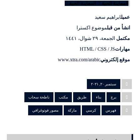
المعاينة الحية
المعاينة الحية
عميل
ابراهيم سعيد
انشأ من قبل
موضوع اکسترا
مكتمل
الجمعة، ٢٩ شوال، ١٤٤١
مهارات
HTML / CSS / JS
موقع إلكتروني
www.xtra.com/arabic
سبتمبر ٢٠, ٢٠٢١
برج
بناء
طريق
مكتب
ناطحة سحاب
فهرس
كرسي
ماركة
مصور فوتوغرافي