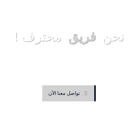
نحن
فريق
محترف !
في ماستر مولد حسن فتحي في كافة القطاعات والذي ساهم في إضافة مت
حترام جميع عملائنا الكرام الذين نعتز بالتعاون المثمروالدائم بيننا بإذن ا
تواصل معنا الآن