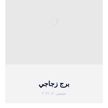
برج زجاجي
سبتمبر ٢٠, ٢٠٢١